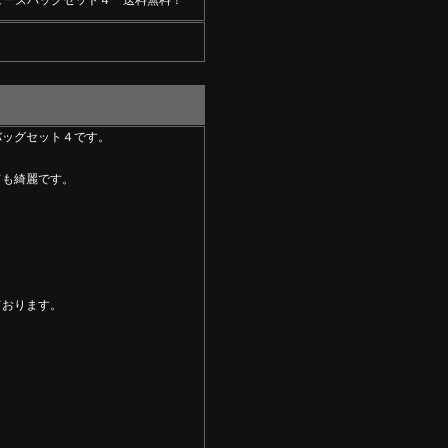
ューズバッグセット４ 送料無料！
バッグセット４です。
ても綺麗です。
ております。