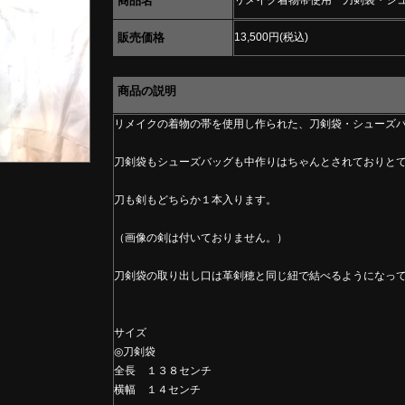
商品名
リメイク着物帯使用 刀剣袋・シ
販売価格
13,500円(税込)
商品の説明
リメイクの着物の帯を使用し作られた、刀剣袋・シューズ
刀剣袋もシューズバッグも中作りはちゃんとされておりと
刀も剣もどちらか１本入ります。
（画像の剣は付いておりません。）
刀剣袋の取り出し口は革剣穂と同じ紐で結べるようになっ
サイズ
◎刀剣袋
全長 １３８センチ
横幅 １４センチ