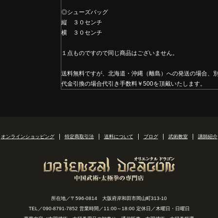
◎シューズバッグ
縦 ３０センチ
横 ３０センチ
１点ものですので同じ商品はございません。
送料無料ですが、北海道・沖縄（離島）への発送の場合、
代金引換の場合代引き手数料￥500を頂戴いたします。
オンラインショッピング
特定商取引法
送料について
ブログ
武術教室
講師紹介
所在地／〒596-0814 大阪府岸和田市岡山町313-10
TEL／090-8791-7852 営業時間／11:00～18:00 定休日／木曜日・日曜日