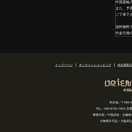
中国直輸
また、予
ご了承下
送料無料
代金引換
トップページ
オンラインショッピング
特定商取
所在地／〒596-
TEL／090-8791-7852
事業内容／中国武術・太極拳
古物商許可証／大阪府公安