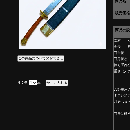
商品名
販売価格
商品の説
素材 ジ
全長 約
刀全長 
刀身長さ
持ち手部
重さ（刀
注文数
本
八卦掌用
すごい迫
刀身もま
刀身は硬