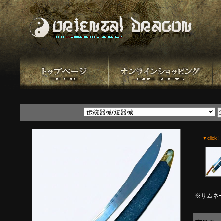
▼click !
※サムネ